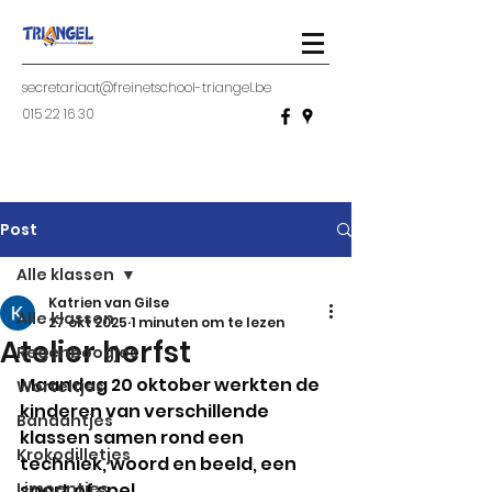
secretariaat@freinetschool-triangel.be
015 22 16 30
Post
Alle klassen
Katrien van Gilse
Alle klassen
27 okt 2025
1 minuten om te lezen
Atelier herfst
Regenboogjes
Maandag 20 oktober werkten de 
Worteltjes
kinderen van verschillende 
Banaantjes
klassen samen rond een 
Krokodilletjes
techniek, woord en beeld, een 
Limoentjes
sport of spel.