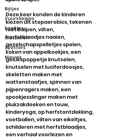
Bijtjes
Deze keer konden de kinderen 
Vuurvliegjes
kiezen uit stepaerobics, tekenen 
Egeltjes
met balpen, vilten, 
herfstblaadjes naaien, 
Wasberen
gezelschapspelletjes spelen, 
Spetters
koken van appelkoekjes, een 
Nieuws
gelukspoppetje knutselen, 
knutselen met luciferdoosjes, 
skeletten maken met 
wattenstaafjes, spinnen van 
pijpenragers maken, een 
spookjesslinger maken met 
plukzakdoeken en touw, 
kinderyoga, op herfstontdekking, 
voetballen, vilten van eikeltjes, 
schilderen met herfstblaadjes, 
een verhaal voorlezen en 