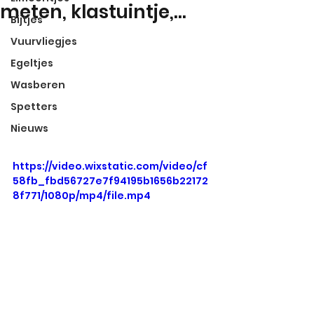
meten, klastuintje,...
Bijtjes
Vuurvliegjes
Egeltjes
Wasberen
Spetters
Nieuws
https://video.wixstatic.com/video/cf
58fb_fbd56727e7f94195b1656b22172
8f771/1080p/mp4/file.mp4