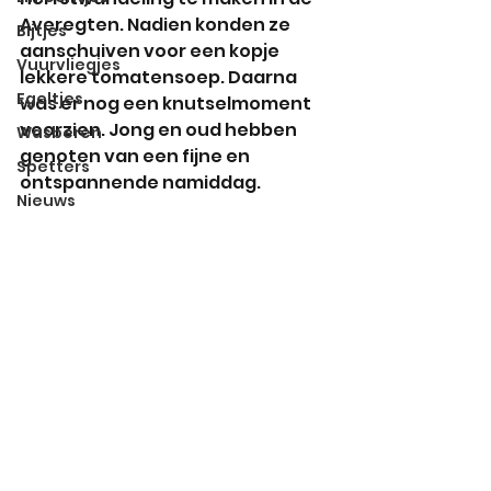
Averegten. Nadien konden ze 
Bijtjes
aanschuiven voor een kopje 
Vuurvliegjes
lekkere tomatensoep. Daarna 
Egeltjes
was er nog een knutselmoment 
voorzien. Jong en oud hebben 
Wasberen
genoten van een fijne en 
Spetters
ontspannende namiddag.
Nieuws