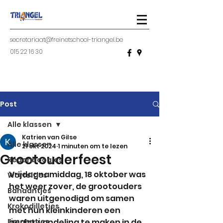
secretariaat@freinetschool-triangel.be
015 22 16 30
Post
Alle klassen
Katrien van Gilse
Alle klassen
21 okt 2024
1 minuten om te lezen
Grootouderfeest
Regenboogjes
Vrijdagnamiddag, 18 oktober was 
Worteltjes
het weer zover, de grootouders 
Banaantjes
waren uitgenodigd om samen 
Krokodilletjes
met hun kleinkinderen een 
Limoentjes
herfstwandeling te maken in de 