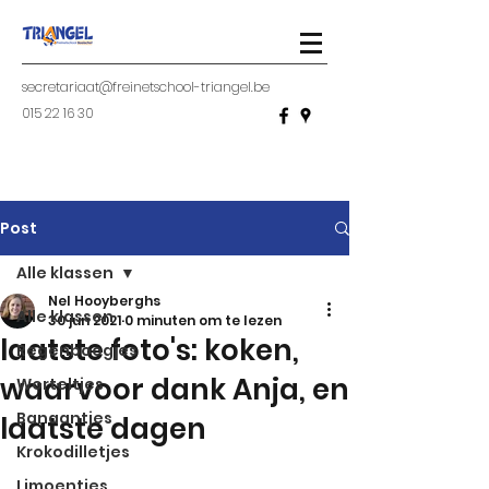
secretariaat@freinetschool-triangel.be
015 22 16 30
Post
Alle klassen
Nel Hooyberghs
Alle klassen
30 jun 2021
0 minuten om te lezen
laatste foto's: koken,
Regenboogjes
waarvoor dank Anja, en
Worteltjes
Banaantjes
laatste dagen
Krokodilletjes
Limoentjes