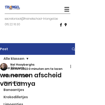
secretariaat@freinetschool-triangel.be
015 22 16 30
Post
Alle klassen
Nel Hooyberghs
Alle klassen
20 mrt 2022
0 minuten om te lezen
we nemen afscheid
Regenboogjes
van Lamya
Worteltjes
Banaantjes
Krokodilletjes
Limoentjes