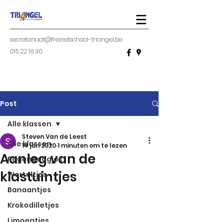
secretariaat@freinetschool-triangel.be
015 22 16 30
Post
Alle klassen
Steven Van de Leest
Alle klassen
14 jan 2020
1 minuten om te lezen
Aanleg van de
Regenboogjes
klastuintjes
Worteltjes
Banaantjes
Krokodilletjes
Limoentjes