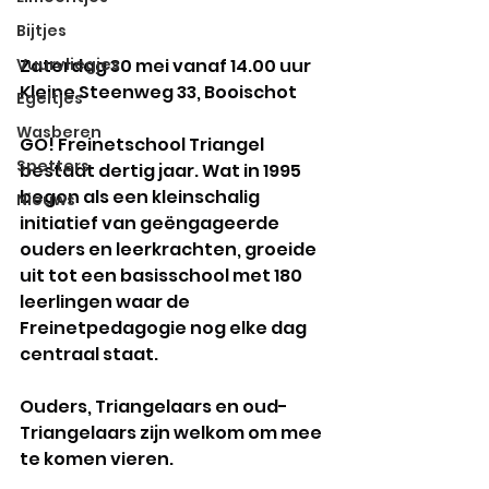
Bijtjes
Vuurvliegjes
Zaterdag 30 mei vanaf 14.00 uur
Kleine Steenweg 33, Booischot
Egeltjes
Wasberen
GO! Freinetschool Triangel 
Spetters
bestaat dertig jaar. Wat in 1995 
begon als een kleinschalig 
Nieuws
initiatief van geëngageerde 
ouders en leerkrachten, groeide 
uit tot een basisschool met 180 
leerlingen waar de 
Freinetpedagogie nog elke dag 
centraal staat.
Ouders, Triangelaars en oud-
Triangelaars zijn welkom om mee 
te komen vieren. 