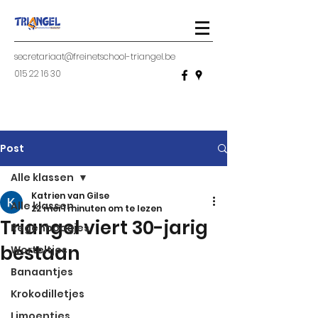
secretariaat@freinetschool-triangel.be
015 22 16 30
Post
Alle klassen
Katrien van Gilse
Alle klassen
22 mei
1 minuten om te lezen
Triangel viert 30-jarig
Regenboogjes
bestaan
Worteltjes
Banaantjes
Krokodilletjes
Limoentjes