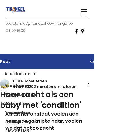
secretariaat@freinetschool-triangel.be
015 22 16 30
Post
Alle klassen
Hilde Schouteden
Alle klassen
6 mrt 2020
2 minuten om te lezen
Haar zacht als een
Regenboogjes
baby met 'condition'
Worteltjes
Banaantjes
Als Esther ons laat voelen aan 
haar pas geknipte haar, voelen 
Krokodilletjes
we dat het zo zacht
Limoentjes