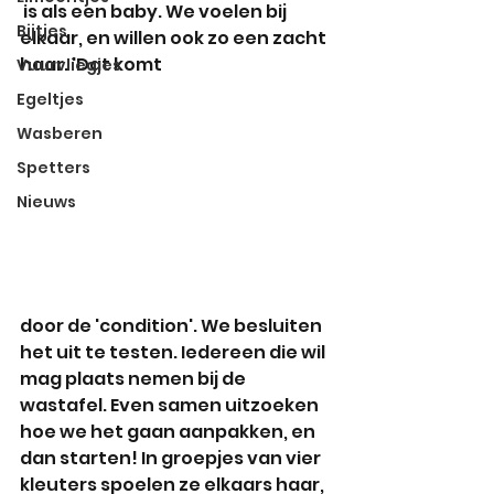
 is als een baby. We voelen bij 
Bijtjes
elkaar, en willen ook zo een zacht 
haar. 'Dat komt 
Vuurvliegjes
Egeltjes
Wasberen
Spetters
Nieuws
door de 'condition'. We besluiten 
het uit te testen. Iedereen die wil 
mag plaats nemen bij de 
wastafel. Even samen uitzoeken 
hoe we het gaan aanpakken, en 
dan starten! In groepjes van vier 
kleuters spoelen ze elkaars haar, 