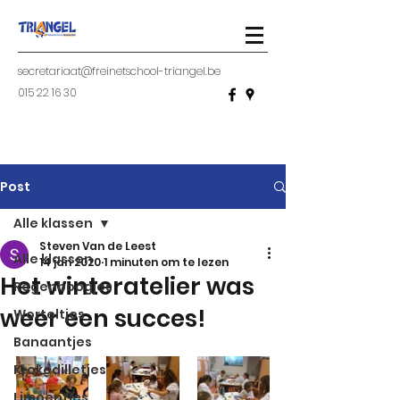
secretariaat@freinetschool-triangel.be
015 22 16 30
Post
Alle klassen
Steven Van de Leest
Alle klassen
14 jan 2020
1 minuten om te lezen
Het winteratelier was
Regenboogjes
weer een succes!
Worteltjes
Banaantjes
Krokodilletjes
Limoentjes