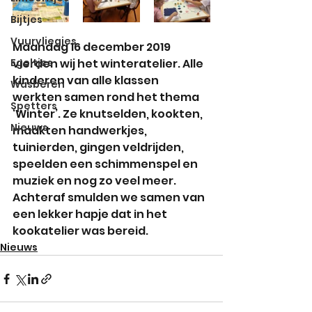
Bijtjes
Vuurvliegjes
Maandag 16 december 2019 
Egeltjes
vierden wij het winteratelier. Alle 
kinderen van alle klassen 
Wasberen
werkten samen rond het thema 
Spetters
‘Winter’. Ze knutselden, kookten, 
Nieuws
maakten handwerkjes, 
tuinierden, gingen veldrijden, 
speelden een schimmenspel en 
muziek en nog zo veel meer. 
Achteraf smulden we samen van 
een lekker hapje dat in het 
kookatelier was bereid.
Nieuws