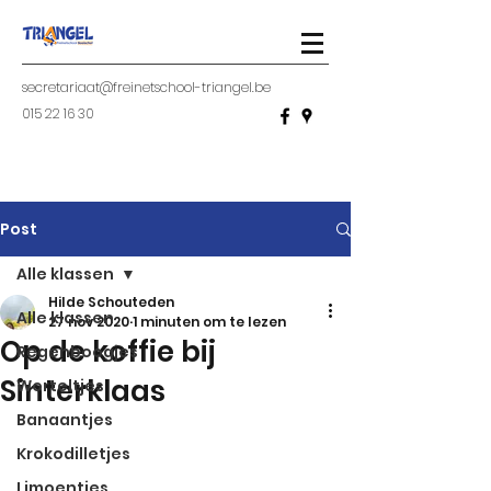
secretariaat@freinetschool-triangel.be
015 22 16 30
Post
Alle klassen
Hilde Schouteden
Alle klassen
27 nov 2020
1 minuten om te lezen
Op de koffie bij
Regenboogjes
Sinterklaas
Worteltjes
Banaantjes
Krokodilletjes
Limoentjes