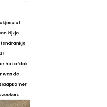
akjespiet 
n kijkje 
etendrankje 
d! 
r het afdak 
r was de 
e slaapkamer 
ezoeken. 