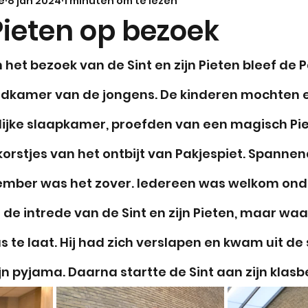
e
8 jan 2024
1 minuten om te lezen
Wasberen
Spetters
Nieuws
Pieten op bezoek
het bezoek van de Sint en zijn Pieten bleef de P
edkamer van de jongens. De kinderen mochten ee
elijke slaapkamer, proefden van een magisch Pi
orstjes van het ontbijt van Pakjespiet. Spannen
ber was het zover. Iedereen was welkom onde
 de intrede van de Sint en zijn Pieten, maar waa
as te laat. Hij had zich verslapen en kwam uit d
n pyjama. Daarna startte de Sint aan zijn klasb