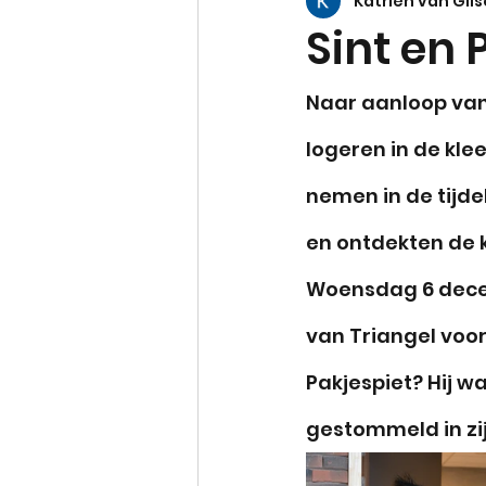
Katrien van Gils
Vuurvliegjes
Egeltjes
Sint en 
Naar aanloop van 
logeren in de kle
nemen in de tijd
en ontdekten de k
Woensdag 6 decem
van Triangel voor
Pakjespiet? Hij w
gestommeld in zij