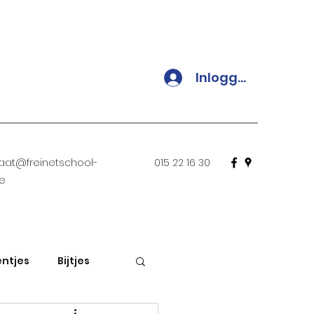
Inloggen
iaat@freinetschool-
015 22 16 30
be
ntjes
Bijtjes