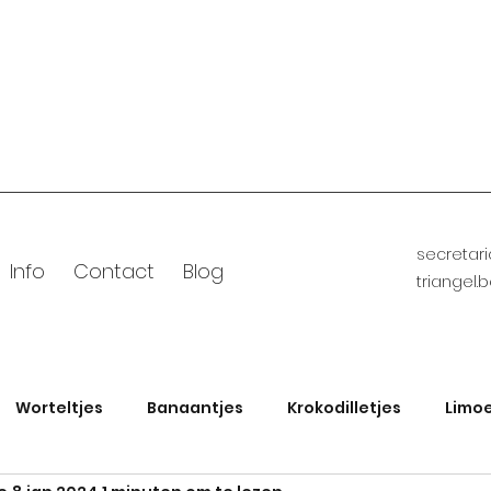
secretar
Info
Contact
Blog
triangel.
Worteltjes
Banaantjes
Krokodilletjes
Limoe