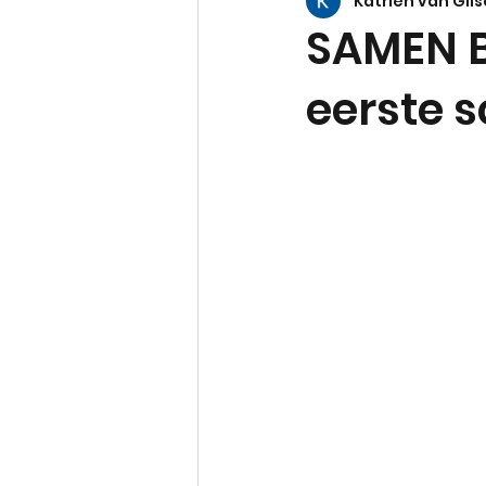
Katrien van Gils
Vuurvliegjes
Egeltjes
SAMEN B
eerste s