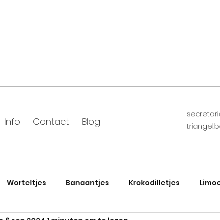
secretar
Info
Contact
Blog
triangel.
Worteltjes
Banaantjes
Krokodilletjes
Limoe