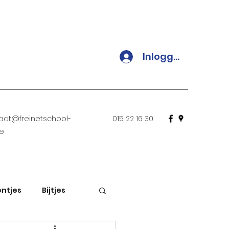
Inloggen
iaat@freinetschool-
015 22 16 30
be
ntjes
Bijtjes