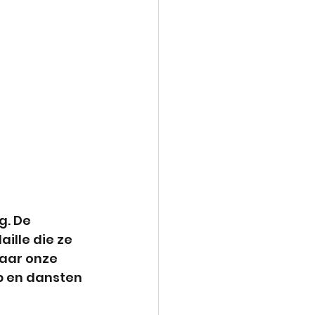
. De 
ille die ze 
aar onze 
p en dansten 