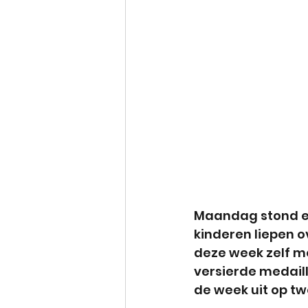
Maandag stond er
kinderen liepen o
deze week zelf m
versierde medail
de week uit op tw